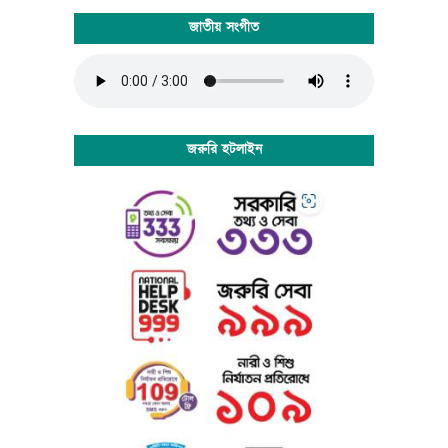
FrontPage, PageMaker, FrameMaker, Illustrator, Flash,
জাতীয় সংগীত
Indesign etc.
Lorem Ipsum is a dummy text that is mainly used by
the printing and design industry. It is intended to show
how the type will look before the end product is
available. Lorem Ipsum has been the industry's standard
dummy text ever since the 1500:s, when an unknown
জরুরি হটলাইন
printer took a galley of type and scrambled it to make a
type specimen book. Lorem Ipsum dummy texts was
available for many years on adhesive sheets in different
sizes and typefaces from a company called Letraset.
When computers came along, Aldus included lorem
ipsum in its PageMaker publishing software, and you
now see it wherever designers, content designers, art
directors, user interface developers and web designer
are at work. They use it daily when using programs
such as Adobe Photoshop, Paint Shop Pro, Dreamweaver,
FrontPage, PageMaker, FrameMaker, Illustrator, Flash,
Indesign etc.