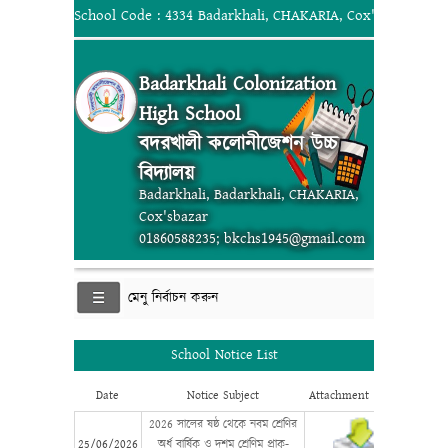
School Code : 4334 Badarkhali, CHAKARIA, Cox'sbazar; 018
Badarkhali Colonization
High School
বদরখালী কলোনীজেশন উচ্চ
বিদ্যালয়
Badarkhali, Badarkhali, CHAKARIA,
Cox'sbazar
01860588235; bkchs1945@gmail.com
মেনু নির্বাচন করুন
School Notice List
Date
Notice Subject
Attachment
2026 সালের ষষ্ঠ থেকে নবম শ্রেণির
25/06/2026
অর্ধ বার্ষিক ও দশম শ্রেণিম প্রাক-