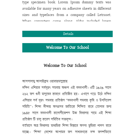
type specimen book. Lorem Ipsum dummy texts was
available for many years on adhesive sheets in different
sizes and typefaces from a company called Letraset.
When computers came along, Aldus included lorem
ipsum in its PageMaker publishing software, and you
now see it wherever designers, content designers, art
Details
directors, user interface developers and web designer
are at work. They use it daily when using programs
Welcome To Our School
such as Adobe Photoshop, Paint Shop Pro, Dreamweaver,
FrontPage, PageMaker, FrameMaker, Illustrator, Flash,
Welcome To Our School
Indesign etc.
Lorem Ipsum is a dummy text that is mainly used by
the printing and design industry. It is intended to show
আসসালামু আলাইকুম ওয়ারাহমাতুল্লাহ
how the type will look before the end product is
দক্ষিণ এশিয়ার সর্ববৃহৎ সমবায় অঞ্চল এই বদরখালী। এটি ১৯২৯ সালে
available. Lorem Ipsum has been the industry's standard
২৬২ জন গুণী মানুষের কারণে প্রতিষ্ঠিত হয়। এখানে গড়ে উঠে দক্ষিণ
dummy text ever since the 1500:s, when an unknown
এশিয়ার সর্ব বৃহৎ সমবায় প্রতিষ্ঠান “বদরখালী সমবায় কৃষি ও উপনিবেশ
printer took a galley of type and scrambled it to make a
সমিতি”। শিক্ষা দীক্ষায় অনগ্রসর জাতিকে শিক্ষিত করে তোলার জন্য
type specimen book. Lorem Ipsum dummy texts was
১৯৪৫ সালে বদরখালী কলোনীজেশন উচ্চ বিদ্যালয় নামে এই শিক্ষা
available for many years on adhesive sheets in different
প্রতিষ্ঠান টি চালু করেন সমিতির সভ্যবৃন্দ।
sizes and typefaces from a company called Letraset.
বর্তমানে
অত্র
বিদ্যালয়
মাধ্যমিক
শিক্ষা
বিস্তারে
অনন্য
ভূমিকা
পালন
করে
When computers came along, Aldus included lorem
যাচ্ছে।
'
শিক্ষা
'
দেশের
আপামর
জন
সাধারণকে
দক্ষ
জনশক্তিতে