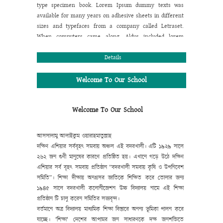
type specimen book. Lorem Ipsum dummy texts was
available for many years on adhesive sheets in different
sizes and typefaces from a company called Letraset.
When computers came along, Aldus included lorem
ipsum in its PageMaker publishing software, and you
now see it wherever designers, content designers, art
Details
directors, user interface developers and web designer
are at work. They use it daily when using programs
Welcome To Our School
such as Adobe Photoshop, Paint Shop Pro, Dreamweaver,
FrontPage, PageMaker, FrameMaker, Illustrator, Flash,
Welcome To Our School
Indesign etc.
Lorem Ipsum is a dummy text that is mainly used by
the printing and design industry. It is intended to show
আসসালামু আলাইকুম ওয়ারাহমাতুল্লাহ
how the type will look before the end product is
দক্ষিণ এশিয়ার সর্ববৃহৎ সমবায় অঞ্চল এই বদরখালী। এটি ১৯২৯ সালে
available. Lorem Ipsum has been the industry's standard
২৬২ জন গুণী মানুষের কারণে প্রতিষ্ঠিত হয়। এখানে গড়ে উঠে দক্ষিণ
dummy text ever since the 1500:s, when an unknown
এশিয়ার সর্ব বৃহৎ সমবায় প্রতিষ্ঠান “বদরখালী সমবায় কৃষি ও উপনিবেশ
printer took a galley of type and scrambled it to make a
সমিতি”। শিক্ষা দীক্ষায় অনগ্রসর জাতিকে শিক্ষিত করে তোলার জন্য
type specimen book. Lorem Ipsum dummy texts was
১৯৪৫ সালে বদরখালী কলোনীজেশন উচ্চ বিদ্যালয় নামে এই শিক্ষা
available for many years on adhesive sheets in different
প্রতিষ্ঠান টি চালু করেন সমিতির সভ্যবৃন্দ।
sizes and typefaces from a company called Letraset.
বর্তমানে
অত্র
বিদ্যালয়
মাধ্যমিক
শিক্ষা
বিস্তারে
অনন্য
ভূমিকা
পালন
করে
When computers came along, Aldus included lorem
যাচ্ছে।
'
শিক্ষা
'
দেশের
আপামর
জন
সাধারণকে
দক্ষ
জনশক্তিতে