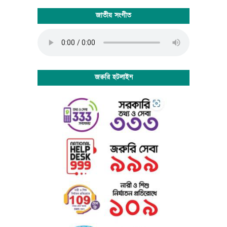
FrontPage, PageMaker, FrameMaker, Illustrator, Flash,
জাতীয় সংগীত
Indesign etc.
Lorem Ipsum is a dummy text that is mainly used by
the printing and design industry. It is intended to show
how the type will look before the end product is
available. Lorem Ipsum has been the industry's standard
dummy text ever since the 1500:s, when an unknown
জরুরি হটলাইন
printer took a galley of type and scrambled it to make a
type specimen book. Lorem Ipsum dummy texts was
available for many years on adhesive sheets in different
sizes and typefaces from a company called Letraset.
When computers came along, Aldus included lorem
ipsum in its PageMaker publishing software, and you
now see it wherever designers, content designers, art
directors, user interface developers and web designer
are at work. They use it daily when using programs
such as Adobe Photoshop, Paint Shop Pro, Dreamweaver,
FrontPage, PageMaker, FrameMaker, Illustrator, Flash,
Indesign etc.