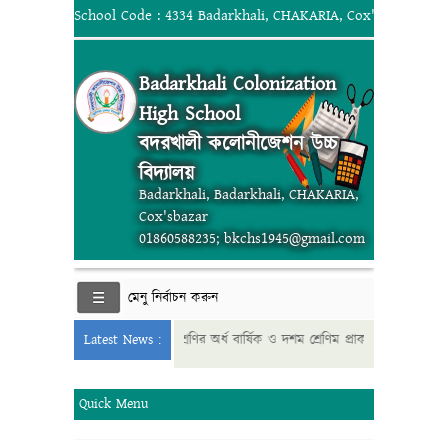
School Code : 4334 Badarkhali, CHAKARIA, Cox'sbazar; 018
Badarkhali Colonization
High School
বদরখালী কলোনীজেশন উচ্চ
বিদ্যালয়
Badarkhali, Badarkhali, CHAKARIA,
Cox'sbazar
01860588235; bkchs1945@gmail.com
মেনু নির্বাচন করুন
026 সালের ষষ্ঠ থেকে নবম শ্রেণির অর্ধ বার্ষিক ও দশম শ্রেণিম প্রাক-নির্বাচনী পরীক্ষার (
Latest News :
Quick Menu