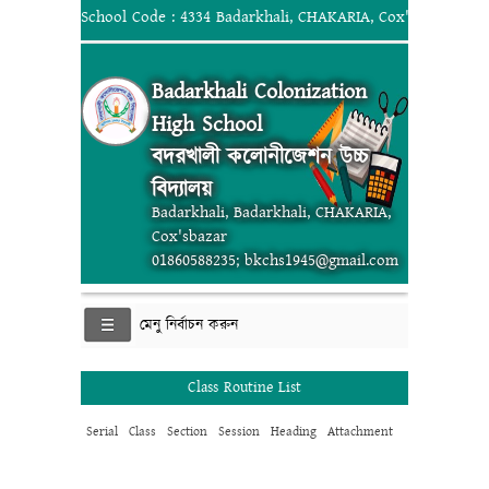
School Code : 4334 Badarkhali, CHAKARIA, Cox'sbazar; 018
Badarkhali Colonization
High School
বদরখালী কলোনীজেশন উচ্চ
বিদ্যালয়
Badarkhali, Badarkhali, CHAKARIA,
Cox'sbazar
01860588235; bkchs1945@gmail.com
মেনু নির্বাচন করুন
Class Routine List
Serial
Class
Section
Session
Heading
Attachment