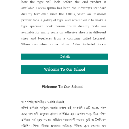
how the type will look before the end product is
available. Lorem Ipsum has been the industry's standard
dummy text ever since the 1500:s, when an unknown
printer took a galley of type and scrambled it to make a
type specimen book. Lorem Ipsum dummy texts was
available for many years on adhesive sheets in different
sizes and typefaces from a company called Letraset.
When computers came along, Aldus included lorem
ipsum in its PageMaker publishing software, and you
now see it wherever designers, content designers, art
Details
directors, user interface developers and web designer
are at work. They use it daily when using programs
Welcome To Our School
such as Adobe Photoshop, Paint Shop Pro, Dreamweaver,
FrontPage, PageMaker, FrameMaker, Illustrator, Flash,
Welcome To Our School
Indesign etc.
Lorem Ipsum is a dummy text that is mainly used by
the printing and design industry. It is intended to show
আসসালামু আলাইকুম ওয়ারাহমাতুল্লাহ
how the type will look before the end product is
দক্ষিণ এশিয়ার সর্ববৃহৎ সমবায় অঞ্চল এই বদরখালী। এটি ১৯২৯ সালে
available. Lorem Ipsum has been the industry's standard
২৬২ জন গুণী মানুষের কারণে প্রতিষ্ঠিত হয়। এখানে গড়ে উঠে দক্ষিণ
dummy text ever since the 1500:s, when an unknown
এশিয়ার সর্ব বৃহৎ সমবায় প্রতিষ্ঠান “বদরখালী সমবায় কৃষি ও উপনিবেশ
printer took a galley of type and scrambled it to make a
সমিতি”। শিক্ষা দীক্ষায় অনগ্রসর জাতিকে শিক্ষিত করে তোলার জন্য