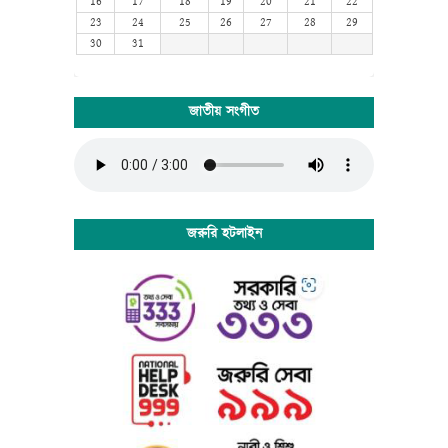
16
17
18
19
20
21
22
now see it wherever designers, content designers, art
23
24
25
26
27
28
29
directors, user interface developers and web designer
30
31
are at work. They use it daily when using programs
such as Adobe Photoshop, Paint Shop Pro, Dreamweaver,
FrontPage, PageMaker, FrameMaker, Illustrator, Flash,
জাতীয় সংগীত
Indesign etc.
Lorem Ipsum is a dummy text that is mainly used by
the printing and design industry. It is intended to show
how the type will look before the end product is
available. Lorem Ipsum has been the industry's standard
dummy text ever since the 1500:s, when an unknown
জরুরি হটলাইন
printer took a galley of type and scrambled it to make a
type specimen book. Lorem Ipsum dummy texts was
available for many years on adhesive sheets in different
sizes and typefaces from a company called Letraset.
When computers came along, Aldus included lorem
ipsum in its PageMaker publishing software, and you
now see it wherever designers, content designers, art
directors, user interface developers and web designer
are at work. They use it daily when using programs
such as Adobe Photoshop, Paint Shop Pro, Dreamweaver,