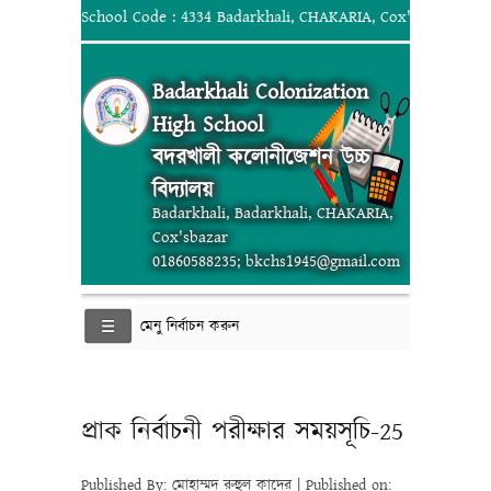
School Code : 4334 Badarkhali, CHAKARIA, Cox'sbazar; 018
Badarkhali Colonization
High School
বদরখালী কলোনীজেশন উচ্চ
বিদ্যালয়
Badarkhali, Badarkhali, CHAKARIA,
Cox'sbazar
01860588235; bkchs1945@gmail.com
মেনু নির্বাচন করুন
প্রাক নির্বাচনী পরীক্ষার সময়সূচি-25
Published By: মোহাম্মদ রুহুল কাদের | Published on: