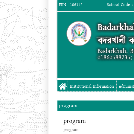
School Code :
EIIN : 106172
Badarkhal
বদরখালী ক
Badarkhali, 
01860588235;
Institutional Information
Administ
program
program
program