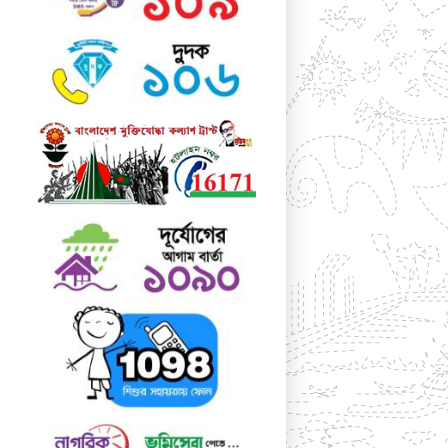
Dreamweaver, FrontPage, PageMaker,
FrameMaker, Illustrator, Flash, Indesign
etc.
Lorem Ipsum is a dummy text that is
mainly used by the printing and design
industry. It is intended to show how the
type will look before the end product is
available. Lorem Ipsum has been the
industry's standard dummy text ever
since the 1500:s, when an unknown
printer took a galley of type and
scrambled it to make a type specimen
book. Lorem Ipsum dummy texts was
available for many years on adhesive
sheets in different sizes and typefaces
from a company called Letraset. When
computers came along, Aldus included
lorem ipsum in its PageMaker publishing
software, and you now see it wherever
designers, content designers, art
directors, user interface developers and