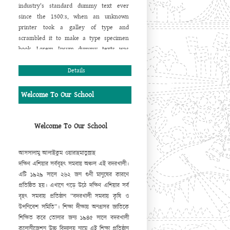
industry's standard dummy text ever
since the 1500:s, when an unknown
printer took a galley of type and
scrambled it to make a type specimen
book. Lorem Ipsum dummy texts was
available for many years on adhesive
sheets in different sizes and typefaces
Details
from a company called Letraset. When
computers came along, Aldus included
Welcome To Our School
lorem ipsum in its PageMaker publishing
software, and you now see it wherever
designers, content designers, art
Welcome To Our School
directors, user interface developers and
web designer are at work. They use it
আসসালামু আলাইকুম ওয়ারাহমাতুল্লাহ
daily when using programs such as
দক্ষিণ এশিয়ার সর্ববৃহৎ সমবায় অঞ্চল এই বদরখালী।
Adobe Photoshop, Paint Shop Pro,
এটি ১৯২৯ সালে ২৬২ জন গুণী মানুষের কারণে
Dreamweaver, FrontPage, PageMaker,
প্রতিষ্ঠিত হয়। এখানে গড়ে উঠে দক্ষিণ এশিয়ার সর্ব
FrameMaker, Illustrator, Flash, Indesign
বৃহৎ সমবায় প্রতিষ্ঠান “বদরখালী সমবায় কৃষি ও
etc.
উপনিবেশ সমিতি”। শিক্ষা দীক্ষায় অনগ্রসর জাতিকে
Lorem Ipsum is a dummy text that is
শিক্ষিত করে তোলার জন্য ১৯৪৫ সালে বদরখালী
mainly used by the printing and design
কলোনীজেশন উচ্চ বিদ্যালয় নামে এই শিক্ষা প্রতিষ্ঠান