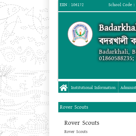
School Code :
EIIN : 106172
Badarkhal
বদরখালী ক
Badarkhali, 
01860588235;
Institutional Information
Administ
Rover Scouts
Rover Scouts
Rover Scouts