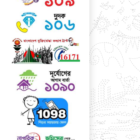
Dreamweaver, FrontPage, PageMaker,
FrameMaker, Illustrator, Flash, Indesign
etc.
Lorem Ipsum is a dummy text that is
mainly used by the printing and design
industry. It is intended to show how the
type will look before the end product is
available. Lorem Ipsum has been the
industry's standard dummy text ever
since the 1500:s, when an unknown
printer took a galley of type and
scrambled it to make a type specimen
book. Lorem Ipsum dummy texts was
available for many years on adhesive
sheets in different sizes and typefaces
from a company called Letraset. When
computers came along, Aldus included
lorem ipsum in its PageMaker publishing
software, and you now see it wherever
designers, content designers, art
directors, user interface developers and