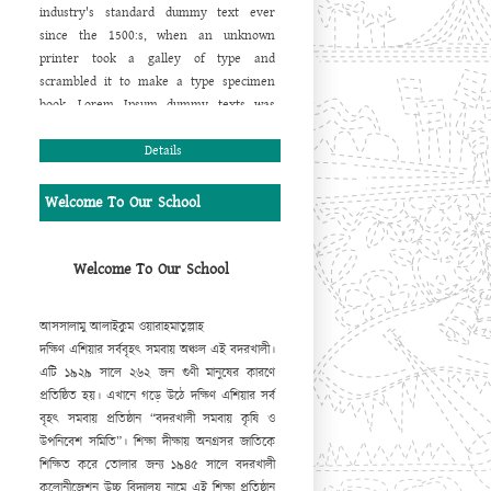
industry's standard dummy text ever
since the 1500:s, when an unknown
printer took a galley of type and
scrambled it to make a type specimen
book. Lorem Ipsum dummy texts was
available for many years on adhesive
sheets in different sizes and typefaces
Details
from a company called Letraset. When
computers came along, Aldus included
Welcome To Our School
lorem ipsum in its PageMaker publishing
software, and you now see it wherever
designers, content designers, art
Welcome To Our School
directors, user interface developers and
web designer are at work. They use it
আসসালামু আলাইকুম ওয়ারাহমাতুল্লাহ
daily when using programs such as
দক্ষিণ এশিয়ার সর্ববৃহৎ সমবায় অঞ্চল এই বদরখালী।
Adobe Photoshop, Paint Shop Pro,
এটি ১৯২৯ সালে ২৬২ জন গুণী মানুষের কারণে
Dreamweaver, FrontPage, PageMaker,
প্রতিষ্ঠিত হয়। এখানে গড়ে উঠে দক্ষিণ এশিয়ার সর্ব
FrameMaker, Illustrator, Flash, Indesign
বৃহৎ সমবায় প্রতিষ্ঠান “বদরখালী সমবায় কৃষি ও
etc.
উপনিবেশ সমিতি”। শিক্ষা দীক্ষায় অনগ্রসর জাতিকে
Lorem Ipsum is a dummy text that is
শিক্ষিত করে তোলার জন্য ১৯৪৫ সালে বদরখালী
mainly used by the printing and design
কলোনীজেশন উচ্চ বিদ্যালয় নামে এই শিক্ষা প্রতিষ্ঠান