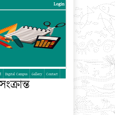
Login
Login
d
Digital Campus
Gallery
Contact
ক্রান্ত