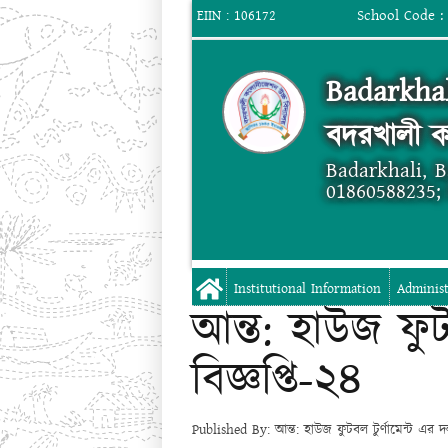
School Code :
EIIN : 106172
Badarkhal
বদরখালী ক
Badarkhali, 
01860588235;
Institutional Information
Administ
আন্ত: হাউজ ফুট
বিজ্ঞপ্তি-২৪
Published By: আন্ত: হাউজ ফুটবল টুর্ণামেন্ট এর দ