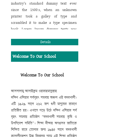
industry's standard dummy text ever
since the 1500:s, when an unknown
printer took a galley of type and
scrambled it to make a type specimen
book. Lorem Ipsum dummy texts was
available for many years on adhesive
sheets in different sizes and typefaces
Details
from a company called Letraset. When
computers came along, Aldus included
Welcome To Our School
lorem ipsum in its PageMaker publishing
software, and you now see it wherever
designers, content designers, art
Welcome To Our School
directors, user interface developers and
web designer are at work. They use it
আসসালামু আলাইকুম ওয়ারাহমাতুল্লাহ
daily when using programs such as
দক্ষিণ এশিয়ার সর্ববৃহৎ সমবায় অঞ্চল এই বদরখালী।
Adobe Photoshop, Paint Shop Pro,
এটি ১৯২৯ সালে ২৬২ জন গুণী মানুষের কারণে
Dreamweaver, FrontPage, PageMaker,
প্রতিষ্ঠিত হয়। এখানে গড়ে উঠে দক্ষিণ এশিয়ার সর্ব
FrameMaker, Illustrator, Flash, Indesign
বৃহৎ সমবায় প্রতিষ্ঠান “বদরখালী সমবায় কৃষি ও
etc.
উপনিবেশ সমিতি”। শিক্ষা দীক্ষায় অনগ্রসর জাতিকে
Lorem Ipsum is a dummy text that is
শিক্ষিত করে তোলার জন্য ১৯৪৫ সালে বদরখালী
mainly used by the printing and design
কলোনীজেশন উচ্চ বিদ্যালয় নামে এই শিক্ষা প্রতিষ্ঠান