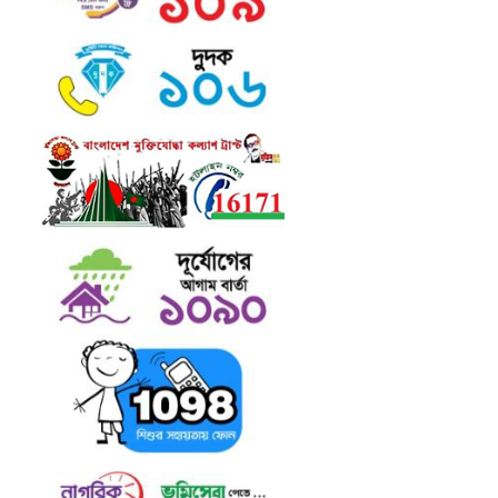
Dreamweaver, FrontPage, PageMaker,
FrameMaker, Illustrator, Flash, Indesign
etc.
Lorem Ipsum is a dummy text that is
mainly used by the printing and design
industry. It is intended to show how the
type will look before the end product is
available. Lorem Ipsum has been the
industry's standard dummy text ever
since the 1500:s, when an unknown
printer took a galley of type and
scrambled it to make a type specimen
book. Lorem Ipsum dummy texts was
available for many years on adhesive
sheets in different sizes and typefaces
from a company called Letraset. When
computers came along, Aldus included
lorem ipsum in its PageMaker publishing
software, and you now see it wherever
designers, content designers, art
directors, user interface developers and