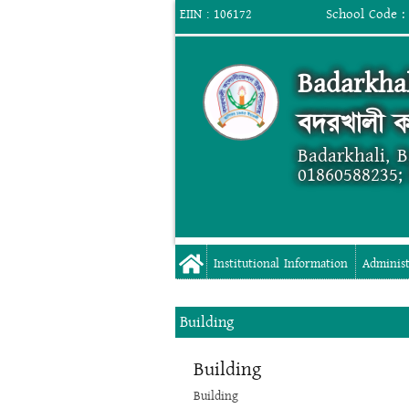
School Code :
EIIN : 106172
Badarkhal
বদরখালী ক
Badarkhali, 
01860588235;
Institutional Information
Administ
Building
Building
Building