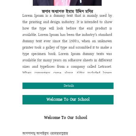
জনাব অধ্যাপক ইমাম উদ্দিন মনির
Lorem Ipsum is a dummy text that is mainly used by
the printing and design industry. It is intended to show
how the type will look before the end product is
available. Lorem Ipsum has been the industry's standard
dummy text ever since the 1500:s, when an unknown
printer took a galley of type and scrambled it to make a
type specimen book. Lorem Ipsum dummy texts was
available for many years on adhesive sheets in different
sizes and typefaces from a company called Letraset.
When computers came along, Aldus included lorem
ipsum in its PageMaker publishing software, and you
now see it wherever designers, content designers, art
Details
directors, user interface developers and web designer
are at work. They use it daily when using programs
Welcome To Our School
such as Adobe Photoshop, Paint Shop Pro, Dreamweaver,
FrontPage, PageMaker, FrameMaker, Illustrator, Flash,
Welcome To Our School
Indesign etc.
Lorem Ipsum is a dummy text that is mainly used by
the printing and design industry. It is intended to show
আসসালামু আলাইকুম ওয়ারাহমাতুল্লাহ