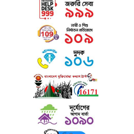
now see it wherever designers, content designers, art
directors, user interface developers and web designer
are at work. They use it daily when using programs
such as Adobe Photoshop, Paint Shop Pro, Dreamweaver,
FrontPage, PageMaker, FrameMaker, Illustrator, Flash,
Indesign etc.