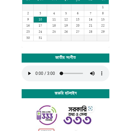
available for many years on adhesive sheets in different
1
sizes and typefaces from a company called Letraset.
2
3
4
5
6
7
8
When computers came along, Aldus included lorem
9
10
11
12
13
14
15
ipsum in its PageMaker publishing software, and you
16
17
18
19
20
21
22
now see it wherever designers, content designers, art
23
24
25
26
27
28
29
directors, user interface developers and web designer
30
31
are at work. They use it daily when using programs
such as Adobe Photoshop, Paint Shop Pro, Dreamweaver,
FrontPage, PageMaker, FrameMaker, Illustrator, Flash,
জাতীয় সংগীত
Indesign etc.
Lorem Ipsum is a dummy text that is mainly used by
the printing and design industry. It is intended to show
how the type will look before the end product is
available. Lorem Ipsum has been the industry's standard
dummy text ever since the 1500:s, when an unknown
জরুরি হটলাইন
printer took a galley of type and scrambled it to make a
type specimen book. Lorem Ipsum dummy texts was
available for many years on adhesive sheets in different
sizes and typefaces from a company called Letraset.
When computers came along, Aldus included lorem
ipsum in its PageMaker publishing software, and you