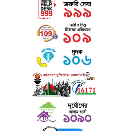
now see it wherever designers, content designers, art
directors, user interface developers and web designer
are at work. They use it daily when using programs
such as Adobe Photoshop, Paint Shop Pro, Dreamweaver,
FrontPage, PageMaker, FrameMaker, Illustrator, Flash,
Indesign etc.