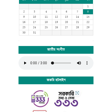
available for many years on adhesive sheets in different
1
sizes and typefaces from a company called Letraset.
2
3
4
5
6
7
8
When computers came along, Aldus included lorem
9
10
11
12
13
14
15
ipsum in its PageMaker publishing software, and you
16
17
18
19
20
21
22
now see it wherever designers, content designers, art
23
24
25
26
27
28
29
directors, user interface developers and web designer
30
31
are at work. They use it daily when using programs
such as Adobe Photoshop, Paint Shop Pro, Dreamweaver,
FrontPage, PageMaker, FrameMaker, Illustrator, Flash,
জাতীয় সংগীত
Indesign etc.
Lorem Ipsum is a dummy text that is mainly used by
the printing and design industry. It is intended to show
how the type will look before the end product is
available. Lorem Ipsum has been the industry's standard
dummy text ever since the 1500:s, when an unknown
জরুরি হটলাইন
printer took a galley of type and scrambled it to make a
type specimen book. Lorem Ipsum dummy texts was
available for many years on adhesive sheets in different
sizes and typefaces from a company called Letraset.
When computers came along, Aldus included lorem
ipsum in its PageMaker publishing software, and you