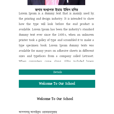
জনাব অধ্যাপক ইমাম উদ্দিন মনির
Lorem Ipsum is a dummy text that is mainly used by
the printing and design industry. It is intended to show
how the type will look before the end product is
available. Lorem Ipsum has been the industry's standard
dummy text ever since the 1500:s, when an unknown
printer took a galley of type and scrambled it to make a
type specimen book. Lorem Ipsum dummy texts was
available for many years on adhesive sheets in different
sizes and typefaces from a company called Letraset.
When computers came along, Aldus included lorem
ipsum in its PageMaker publishing software, and you
now see it wherever designers, content designers, art
Details
directors, user interface developers and web designer
are at work. They use it daily when using programs
Welcome To Our School
such as Adobe Photoshop, Paint Shop Pro, Dreamweaver,
FrontPage, PageMaker, FrameMaker, Illustrator, Flash,
Welcome To Our School
Indesign etc.
Lorem Ipsum is a dummy text that is mainly used by
the printing and design industry. It is intended to show
আসসালামু আলাইকুম ওয়ারাহমাতুল্লাহ