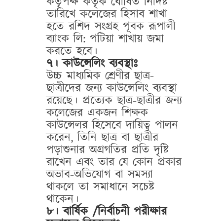
কর্তৃপক্ষ কর্তৃক ঘোষিত নিদিষ্ট
তারিখে কলেজের হিসাব শাখা
হতে রশিদ সংগ্রহ পূবক রূপালী
ব্যাংক লি: পটিয়া শাখায় জমা
করতে হবে।
৭। কাউন্সেলিং ব্যবস্থাঃ
উচ্চ মাধ্যমিক শ্রেণীর ছাত্র-
ছাত্রীদের জন্য কাউন্সেলিং ব্যবস্থা
রয়েছে। প্রত্যেক ছাত্র-ছাত্রীর জন্য
কলেজের একজন শিক্ষক
কাউন্সেলর হিসেবে দায়িত্ব পালন
করেন, তিনি ছাত্র বা ছাত্রীর
পড়াশুনার অগ্রগতির প্রতি দৃষ্টি
রাখেন এবং তার যে কোন প্রকার
অভাব-অভিযোগ বা সমস্যা
থাকলে তা সমাধানে সচেষ্ট
থাকেন।
৮। বার্ষিক /নির্বাচনী পরীক্ষার